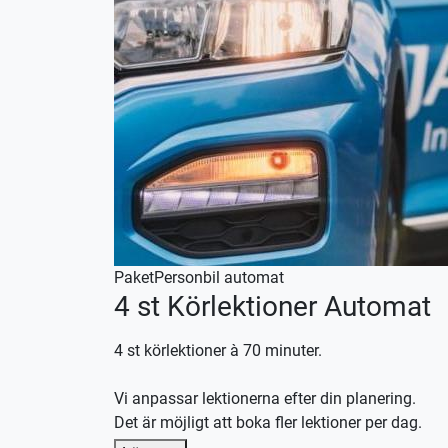
Paket
Personbil automat
4 st Körlektioner Automat
4 st körlektioner à 70 minuter.
Vi anpassar lektionerna efter din planering.
Det är möjligt att boka fler lektioner per dag.
Denna körlektion utförs med en automat växlad b