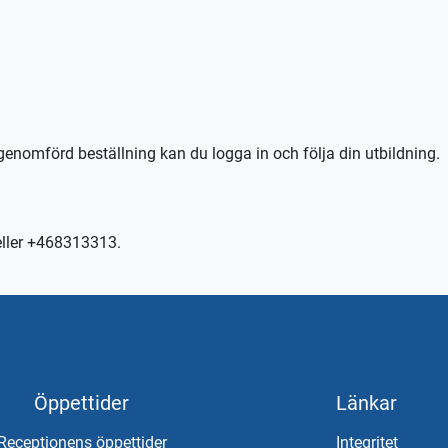
n TABS Elev alternativt tctabs.se.
kontakta trafikskolan så hjälper vi er.
genomförd beställning kan du logga in och följa din utbildning.
eller +468313313.
Öppettider
Länkar
Receptionens öppettider
Integritet