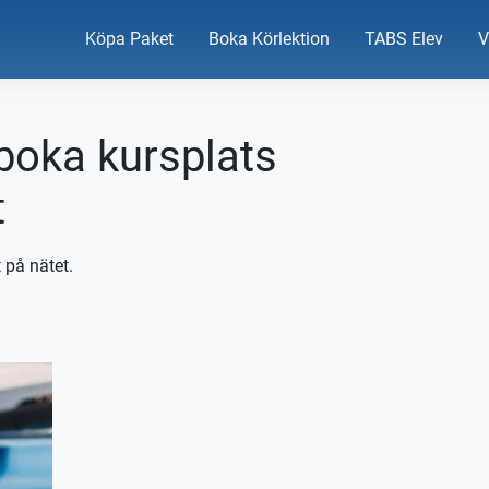
Köpa Paket
Boka Körlektion
TABS Elev
V
 boka kursplats
t
 på nätet.