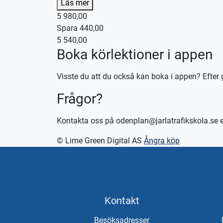
Läs mer
5 980,00
Kontakta oss för bokning eller logga in på appe
Spara 440,00
Vid önskemål om betalning via faktura, vänligen 
5 540,00
Boka körlektioner i appen
Visste du att du också kan boka i appen? Efter 
Frågor?
Kontakta oss på odenplan@jarlatrafikskola.se 
© Lime Green Digital AS
Ångra köp
Kontakt
Besöksadresser